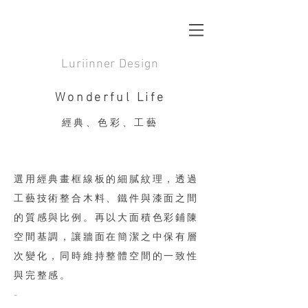
Luriinner Design
Wonderful Life
經典、色彩、工藝
選用經典畫框線板的細膩紋理，透過
工藝技術整合木料、鐵件與漆面之間
的質感與比例。
再以大面積色彩鋪陳
空間基調，讓牆面在簡潔之中保有層
次變化，同時維持整體空間的一致性
與完整感。
-